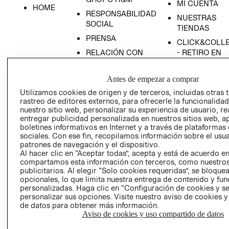
MI CUENTA
HOME
RESPONSABILIDAD
NUESTRAS
SOCIAL
TIENDAS
PRENSA
CLICK&COLL
RELACIÓN CON
- RETIRO EN
INVERSIONISTAS
TIENDA
POLÍTICA
TÉRMINOS Y
Antes de empezar a comprar
EMPRESARIAL
CONDICIONE
Utilizamos cookies de origen y de terceros, incluidas otras 
rastreo de editores externos, para ofrecerle la funcionalid
AVISO DE
nuestro sitio web, personalizar su experiencia de usuario, rea
PRIVACIDAD
entregar publicidad personalizada en nuestros sitios web, a
GIFT CARD
boletines informativos en Internet y a través de plataformas
sociales. Con ese fin, recopilamos información sobre el usua
AVISO DE
patrones de navegación y el dispositivo.
COOKIES
Al hacer clic en “Aceptar todas”, acepta y está de acuerdo e
compartamos esta información con terceros, como nuestros
publicitarios. Al elegir “Solo cookies requeridas”, se bloque
opcionales, lo que limita nuestra entrega de contenido y fu
personalizadas. Haga clic en “Configuración de cookies y se
personalizar sus opciones. Visite nuestro aviso de cookies 
de datos para obtener más información.
Aviso de cookies y uso compartido de datos
Uruguay ($U)