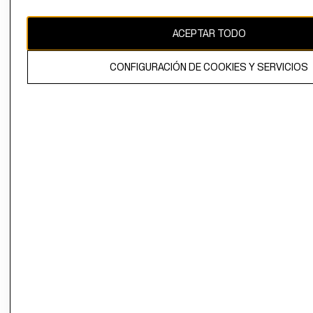
CAMBIAR REGIÓN
ACEPTAR TODO
CONFIGURACIÓN DE COOKIES Y SERVICIOS
El contenido de esta página web está protegido por copyright y es
propiedad de H&M Hennes & Mauritz AB.