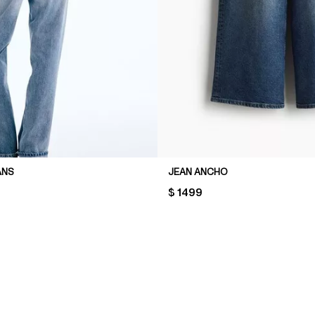
ANS
JEAN ANCHO
PRICE:
$ 1499