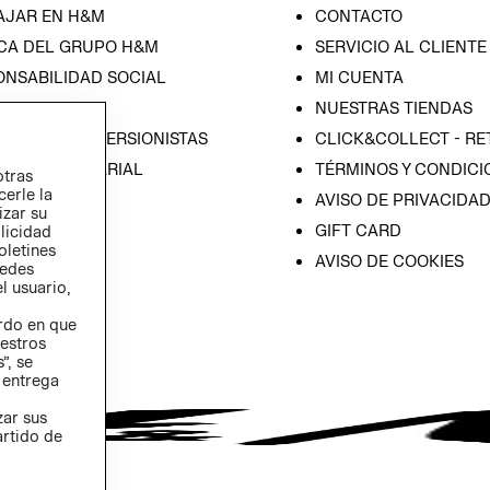
AJAR EN H&M
CONTACTO
CA DEL GRUPO H&M
SERVICIO AL CLIENTE
ONSABILIDAD SOCIAL
MI CUENTA
SA
NUESTRAS TIENDAS
IÓN CON INVERSIONISTAS
CLICK&COLLECT - RE
ICA EMPRESARIAL
TÉRMINOS Y CONDICI
otras
cerle la
AVISO DE PRIVACIDA
izar su
GIFT CARD
blicidad
oletines
AVISO DE COOKIES
redes
l usuario,
erdo en que
estros
”, se
 entrega
zar sus
artido de