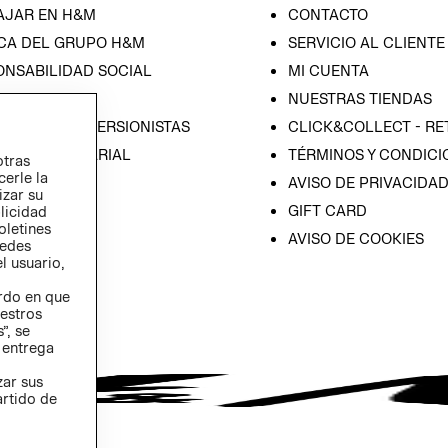
AJAR EN H&M
CONTACTO
CA DEL GRUPO H&M
SERVICIO AL CLIENTE
ONSABILIDAD SOCIAL
MI CUENTA
SA
NUESTRAS TIENDAS
IÓN CON INVERSIONISTAS
CLICK&COLLECT - RE
ICA EMPRESARIAL
TÉRMINOS Y CONDICI
otras
cerle la
AVISO DE PRIVACIDA
izar su
GIFT CARD
blicidad
oletines
AVISO DE COOKIES
redes
l usuario,
erdo en que
estros
”, se
 entrega
zar sus
artido de