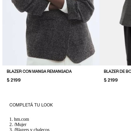
BLAZER CON MANGA REMANGADA
BLAZER DE B
PRICE:
$ 2199
PRICE:
$ 2199
COMPLETÁ TU LOOK
hm.com
/
Mujer
/
Blazers y chalecos