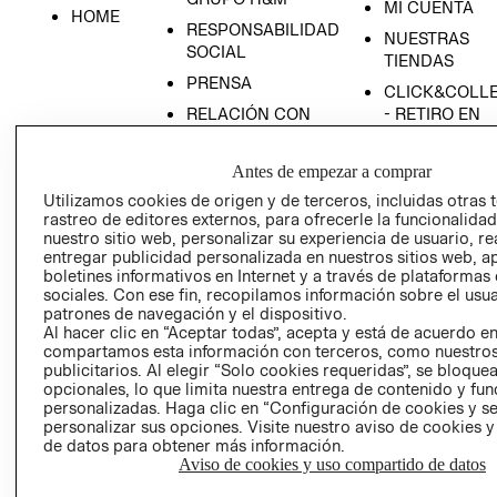
MI CUENTA
HOME
RESPONSABILIDAD
NUESTRAS
SOCIAL
TIENDAS
PRENSA
CLICK&COLL
RELACIÓN CON
- RETIRO EN
INVERSIONISTAS
TIENDA
POLÍTICA
TÉRMINOS Y
Antes de empezar a comprar
EMPRESARIAL
CONDICIONE
Utilizamos cookies de origen y de terceros, incluidas otras 
rastreo de editores externos, para ofrecerle la funcionalid
AVISO DE
nuestro sitio web, personalizar su experiencia de usuario, rea
PRIVACIDAD
entregar publicidad personalizada en nuestros sitios web, a
GIFT CARD
boletines informativos en Internet y a través de plataformas
sociales. Con ese fin, recopilamos información sobre el usua
AVISO DE
patrones de navegación y el dispositivo.
COOKIES
Al hacer clic en “Aceptar todas”, acepta y está de acuerdo e
compartamos esta información con terceros, como nuestros
publicitarios. Al elegir “Solo cookies requeridas”, se bloque
opcionales, lo que limita nuestra entrega de contenido y fu
personalizadas. Haga clic en “Configuración de cookies y se
personalizar sus opciones. Visite nuestro aviso de cookies 
de datos para obtener más información.
Aviso de cookies y uso compartido de datos
Uruguay ($U)