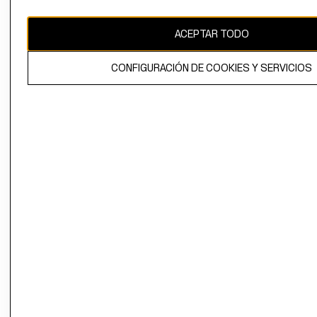
CAMBIAR REGIÓN
ACEPTAR TODO
CONFIGURACIÓN DE COOKIES Y SERVICIOS
El contenido de esta página web está protegido por copyright y es
propiedad de H&M Hennes & Mauritz AB.