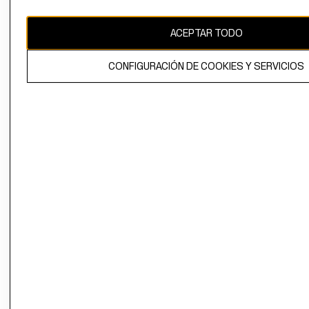
CAMBIAR REGIÓN
ACEPTAR TODO
CONFIGURACIÓN DE COOKIES Y SERVICIOS
El contenido de esta página web está protegido por copyright y es
propiedad de H&M Hennes & Mauritz AB.