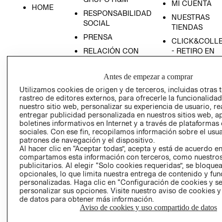
MI CUENTA
HOME
RESPONSABILIDAD
NUESTRAS
SOCIAL
TIENDAS
PRENSA
CLICK&COLL
RELACIÓN CON
- RETIRO EN
INVERSIONISTAS
TIENDA
POLÍTICA
TÉRMINOS Y
Antes de empezar a comprar
EMPRESARIAL
CONDICIONE
Utilizamos cookies de origen y de terceros, incluidas otras 
rastreo de editores externos, para ofrecerle la funcionalid
AVISO DE
nuestro sitio web, personalizar su experiencia de usuario, rea
PRIVACIDAD
entregar publicidad personalizada en nuestros sitios web, a
GIFT CARD
boletines informativos en Internet y a través de plataformas
sociales. Con ese fin, recopilamos información sobre el usua
AVISO DE
patrones de navegación y el dispositivo.
COOKIES
Al hacer clic en “Aceptar todas”, acepta y está de acuerdo e
compartamos esta información con terceros, como nuestros
publicitarios. Al elegir “Solo cookies requeridas”, se bloque
opcionales, lo que limita nuestra entrega de contenido y fu
personalizadas. Haga clic en “Configuración de cookies y se
personalizar sus opciones. Visite nuestro aviso de cookies 
de datos para obtener más información.
Aviso de cookies y uso compartido de datos
Uruguay ($U)