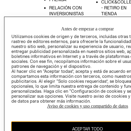
CLICK&COLL
RELACIÓN CON
- RETIRO EN
INVERSIONISTAS
TIENDA
POLÍTICA
TÉRMINOS Y
EMPRESARIAL
CONDICIONE
Antes de empezar a comprar
AVISO DE
Utilizamos cookies de origen y de terceros, incluidas otras 
rastreo de editores externos, para ofrecerle la funcionalid
PRIVACIDAD
nuestro sitio web, personalizar su experiencia de usuario, rea
GIFT CARD
entregar publicidad personalizada en nuestros sitios web, a
boletines informativos en Internet y a través de plataformas
AVISO DE
sociales. Con ese fin, recopilamos información sobre el usua
COOKIES
patrones de navegación y el dispositivo.
Al hacer clic en “Aceptar todas”, acepta y está de acuerdo e
compartamos esta información con terceros, como nuestros
publicitarios. Al elegir “Solo cookies requeridas”, se bloque
opcionales, lo que limita nuestra entrega de contenido y fu
personalizadas. Haga clic en “Configuración de cookies y se
personalizar sus opciones. Visite nuestro aviso de cookies 
de datos para obtener más información.
Uruguay ($U)
Aviso de cookies y uso compartido de datos
CAMBIAR REGIÓN
ACEPTAR TODO