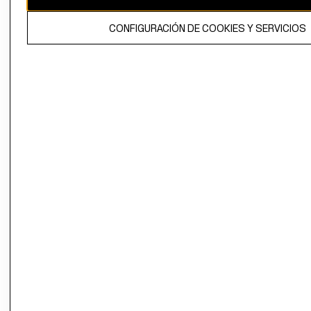
El contenido de esta página web está protegido por copyright y es
CONFIGURACIÓN DE COOKIES Y SERVICIOS
propiedad de H&M Hennes & Mauritz AB.