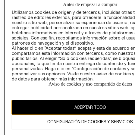
NUESTRAS
Antes de empezar a comprar
SOCIAL
TIENDAS
Utilizamos cookies de origen y de terceros, incluidas otras 
PRENSA
CLICK&COLL
rastreo de editores externos, para ofrecerle la funcionalid
RELACIÓN CON
- RETIRO EN
nuestro sitio web, personalizar su experiencia de usuario, rea
entregar publicidad personalizada en nuestros sitios web, a
INVERSIONISTAS
TIENDA
boletines informativos en Internet y a través de plataformas
POLÍTICA
TÉRMINOS Y
sociales. Con ese fin, recopilamos información sobre el usua
EMPRESARIAL
CONDICIONE
patrones de navegación y el dispositivo.
Al hacer clic en “Aceptar todas”, acepta y está de acuerdo e
AVISO DE
compartamos esta información con terceros, como nuestros
PRIVACIDAD
publicitarios. Al elegir “Solo cookies requeridas”, se bloque
opcionales, lo que limita nuestra entrega de contenido y fu
GIFT CARD
personalizadas. Haga clic en “Configuración de cookies y se
AVISO DE
personalizar sus opciones. Visite nuestro aviso de cookies 
de datos para obtener más información.
COOKIES
Aviso de cookies y uso compartido de datos
ACEPTAR TODO
Uruguay ($U)
CONFIGURACIÓN DE COOKIES Y SERVICIOS
CAMBIAR REGIÓN