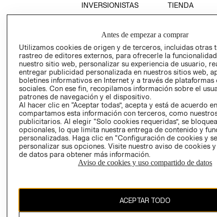
INVERSIONISTAS
TIENDA
POLÍTICA
TÉRMINOS Y
EMPRESARIAL
CONDICIONE
Antes de empezar a comprar
AVISO DE
Utilizamos cookies de origen y de terceros, incluidas otras 
PRIVACIDAD
rastreo de editores externos, para ofrecerle la funcionalid
nuestro sitio web, personalizar su experiencia de usuario, rea
GIFT CARD
entregar publicidad personalizada en nuestros sitios web, a
AVISO DE
boletines informativos en Internet y a través de plataformas
sociales. Con ese fin, recopilamos información sobre el usua
COOKIES
patrones de navegación y el dispositivo.
Al hacer clic en “Aceptar todas”, acepta y está de acuerdo e
compartamos esta información con terceros, como nuestros
publicitarios. Al elegir “Solo cookies requeridas”, se bloque
opcionales, lo que limita nuestra entrega de contenido y fu
personalizadas. Haga clic en “Configuración de cookies y se
personalizar sus opciones. Visite nuestro aviso de cookies 
de datos para obtener más información.
Uruguay ($U)
Aviso de cookies y uso compartido de datos
CAMBIAR REGIÓN
ACEPTAR TODO
El contenido de esta página web está protegido por copyright y es