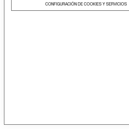
CONFIGURACIÓN DE COOKIES Y SERVICIOS
propiedad de H&M Hennes & Mauritz AB.