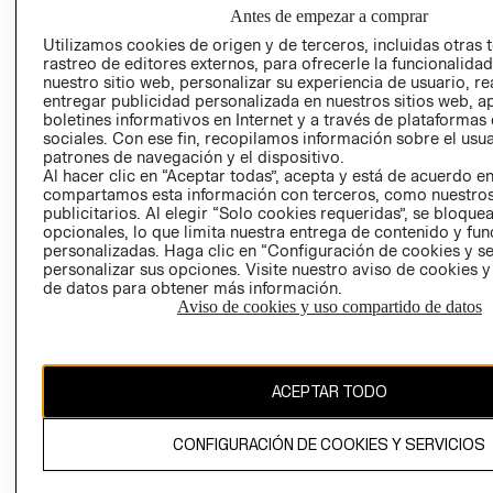
NUESTRAS
Antes de empezar a comprar
SOCIAL
TIENDAS
Utilizamos cookies de origen y de terceros, incluidas otras 
PRENSA
CLICK&COLL
rastreo de editores externos, para ofrecerle la funcionalid
RELACIÓN CON
- RETIRO EN
nuestro sitio web, personalizar su experiencia de usuario, rea
entregar publicidad personalizada en nuestros sitios web, a
INVERSIONISTAS
TIENDA
boletines informativos en Internet y a través de plataformas
POLÍTICA
TÉRMINOS Y
sociales. Con ese fin, recopilamos información sobre el usua
EMPRESARIAL
CONDICIONE
patrones de navegación y el dispositivo.
Al hacer clic en “Aceptar todas”, acepta y está de acuerdo e
AVISO DE
compartamos esta información con terceros, como nuestros
PRIVACIDAD
publicitarios. Al elegir “Solo cookies requeridas”, se bloque
opcionales, lo que limita nuestra entrega de contenido y fu
GIFT CARD
personalizadas. Haga clic en “Configuración de cookies y se
AVISO DE
personalizar sus opciones. Visite nuestro aviso de cookies 
de datos para obtener más información.
COOKIES
Aviso de cookies y uso compartido de datos
ACEPTAR TODO
Uruguay ($U)
CONFIGURACIÓN DE COOKIES Y SERVICIOS
CAMBIAR REGIÓN