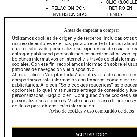
CLICK&COLL
RELACIÓN CON
- RETIRO EN
INVERSIONISTAS
TIENDA
POLÍTICA
TÉRMINOS Y
EMPRESARIAL
CONDICIONE
Antes de empezar a comprar
AVISO DE
Utilizamos cookies de origen y de terceros, incluidas otras 
rastreo de editores externos, para ofrecerle la funcionalid
PRIVACIDAD
nuestro sitio web, personalizar su experiencia de usuario, rea
GIFT CARD
entregar publicidad personalizada en nuestros sitios web, a
boletines informativos en Internet y a través de plataformas
AVISO DE
sociales. Con ese fin, recopilamos información sobre el usua
COOKIES
patrones de navegación y el dispositivo.
Al hacer clic en “Aceptar todas”, acepta y está de acuerdo e
compartamos esta información con terceros, como nuestros
publicitarios. Al elegir “Solo cookies requeridas”, se bloque
opcionales, lo que limita nuestra entrega de contenido y fu
personalizadas. Haga clic en “Configuración de cookies y se
personalizar sus opciones. Visite nuestro aviso de cookies 
de datos para obtener más información.
Uruguay ($U)
Aviso de cookies y uso compartido de datos
CAMBIAR REGIÓN
ACEPTAR TODO