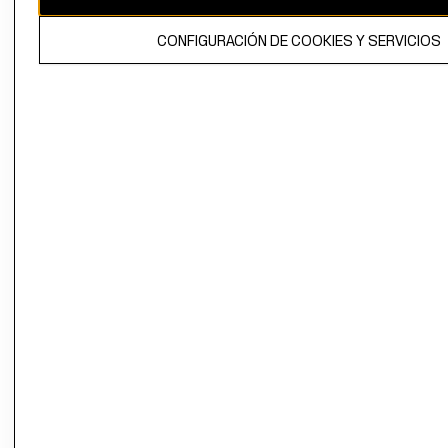
El contenido de esta página web está protegido por copyright y es
CONFIGURACIÓN DE COOKIES Y SERVICIOS
propiedad de H&M Hennes & Mauritz AB.