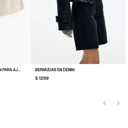
SHORT DE SARGA CON CORDÓN PARA AJUSTAR
BERMUDAS EN DENIM
PRICE:
$ 1299