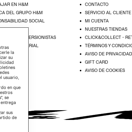
AJAR EN H&M
CONTACTO
CA DEL GRUPO H&M
SERVICIO AL CLIENTE
ONSABILIDAD SOCIAL
MI CUENTA
SA
NUESTRAS TIENDAS
IÓN CON INVERSIONISTAS
CLICK&COLLECT - RE
ICA EMPRESARIAL
TÉRMINOS Y CONDICI
otras
cerle la
AVISO DE PRIVACIDA
izar su
GIFT CARD
blicidad
oletines
AVISO DE COOKIES
redes
l usuario,
erdo en que
estros
”, se
 entrega
zar sus
artido de