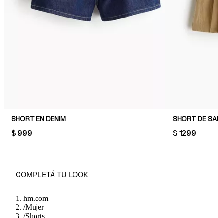
SHORT EN DENIM
SHORT DE SA
PRICE:
$ 999
PRICE:
$ 1299
COMPLETÁ TU LOOK
hm.com
/
Mujer
/
Shorts