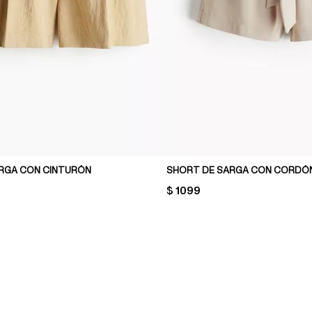
RGA CON CINTURÓN
PRICE:
$ 1099