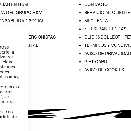
AJAR EN H&M
CONTACTO
CA DEL GRUPO H&M
SERVICIO AL CLIENTE
ONSABILIDAD SOCIAL
MI CUENTA
SA
NUESTRAS TIENDAS
IÓN CON INVERSIONISTAS
CLICK&COLLECT - RE
ICA EMPRESARIAL
TÉRMINOS Y CONDICI
otras
cerle la
AVISO DE PRIVACIDA
izar su
GIFT CARD
blicidad
oletines
AVISO DE COOKIES
redes
l usuario,
erdo en que
estros
”, se
 entrega
zar sus
artido de