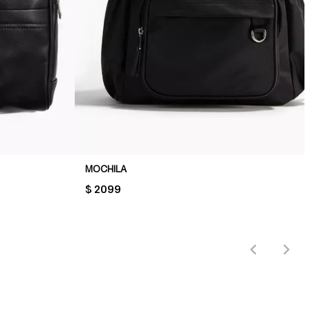
MOCHILA
PRICE:
$ 2099