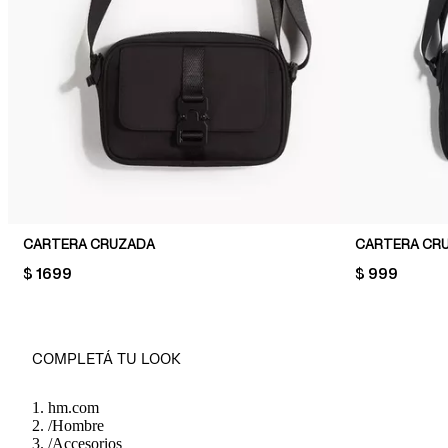
CARTERA CRUZADA
CARTERA CRU
PRICE:
$ 1699
PRICE:
$ 999
COMPLETÁ TU LOOK
hm.com
/
Hombre
/
Accesorios