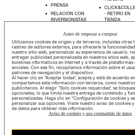
PRENSA
CLICK&COLL
RELACIÓN CON
- RETIRO EN
INVERSIONISTAS
TIENDA
POLÍTICA
TÉRMINOS Y
Antes de empezar a comprar
EMPRESARIAL
CONDICIONE
Utilizamos cookies de origen y de terceros, incluidas otras 
AVISO DE
rastreo de editores externos, para ofrecerle la funcionalid
PRIVACIDAD
nuestro sitio web, personalizar su experiencia de usuario, rea
GIFT CARD
entregar publicidad personalizada en nuestros sitios web, a
boletines informativos en Internet y a través de plataformas
AVISO DE
sociales. Con ese fin, recopilamos información sobre el usua
COOKIES
patrones de navegación y el dispositivo.
Al hacer clic en “Aceptar todas”, acepta y está de acuerdo e
compartamos esta información con terceros, como nuestros
publicitarios. Al elegir “Solo cookies requeridas”, se bloque
opcionales, lo que limita nuestra entrega de contenido y fu
personalizadas. Haga clic en “Configuración de cookies y se
personalizar sus opciones. Visite nuestro aviso de cookies 
de datos para obtener más información.
Uruguay ($U)
Aviso de cookies y uso compartido de datos
CAMBIAR REGIÓN