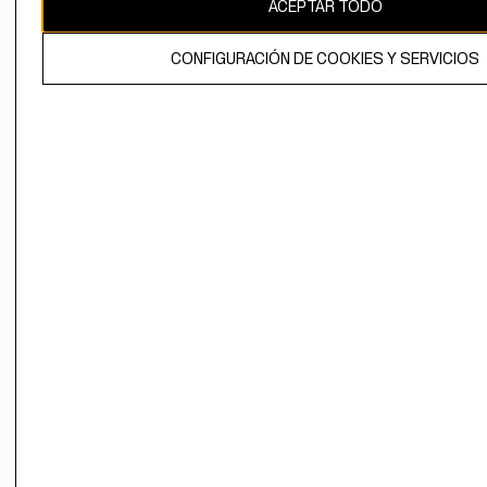
ACEPTAR TODO
CONFIGURACIÓN DE COOKIES Y SERVICIOS
El contenido de esta página web está protegido por copyright y es
propiedad de H&M Hennes & Mauritz AB.