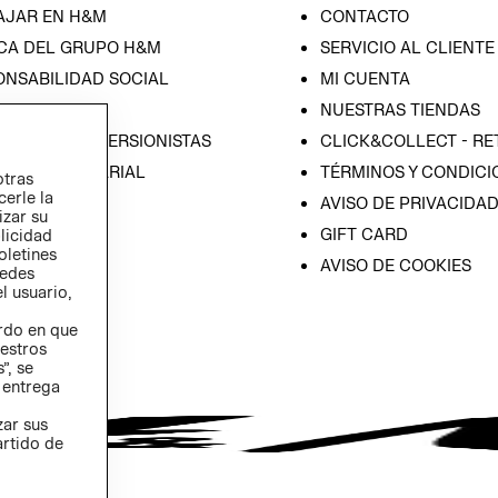
AJAR EN H&M
CONTACTO
CA DEL GRUPO H&M
SERVICIO AL CLIENTE
ONSABILIDAD SOCIAL
MI CUENTA
SA
NUESTRAS TIENDAS
IÓN CON INVERSIONISTAS
CLICK&COLLECT - RE
ICA EMPRESARIAL
TÉRMINOS Y CONDICI
otras
cerle la
AVISO DE PRIVACIDA
izar su
GIFT CARD
blicidad
oletines
AVISO DE COOKIES
redes
l usuario,
erdo en que
estros
”, se
 entrega
zar sus
artido de