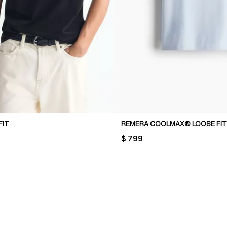
FIT
REMERA COOLMAX® LOOSE FIT
PRICE:
$ 799