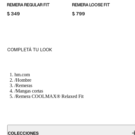
REMERA REGULAR FIT
REMERA LOOSE FIT
PRICE:
$ 349
PRICE:
$ 799
COMPLETÁ TU LOOK
hm.com
/
Hombre
/
Remeras
/
Mangas cortas
/
Remera COOLMAX® Relaxed Fit
COLECCIONES