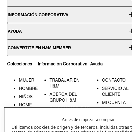
INFORMACIÓN CORPORATIVA
AYUDA
CONVERTITE EN H&M MEMBER
Colecciones
Información Corporativa
Ayuda
MUJER
TRABAJAR EN
CONTACTO
H&M
HOMBRE
SERVICIO AL
ACERCA DEL
CLIENTE
NIÑOS
GRUPO H&M
MI CUENTA
HOME
RESPONSABILIDAD
NUESTRAS
SOCIAL
TIENDAS
Antes de empezar a comprar
PRENSA
CLICK&COLL
Utilizamos cookies de origen y de terceros, incluidas otras 
RELACIÓN CON
- RETIRO EN