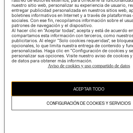
rastreo de editores externos, para ofrecerle la funcionalid
INVERSIONISTAS
TIENDA
nuestro sitio web, personalizar su experiencia de usuario, rea
entregar publicidad personalizada en nuestros sitios web, a
POLÍTICA
TÉRMINOS Y
boletines informativos en Internet y a través de plataformas
EMPRESARIAL
CONDICIONE
sociales. Con ese fin, recopilamos información sobre el usua
patrones de navegación y el dispositivo.
AVISO DE
Al hacer clic en “Aceptar todas”, acepta y está de acuerdo e
PRIVACIDAD
compartamos esta información con terceros, como nuestros
publicitarios. Al elegir “Solo cookies requeridas”, se bloque
GIFT CARD
opcionales, lo que limita nuestra entrega de contenido y fu
AVISO DE
personalizadas. Haga clic en “Configuración de cookies y se
COOKIES
personalizar sus opciones. Visite nuestro aviso de cookies 
de datos para obtener más información.
Aviso de cookies y uso compartido de datos
ACEPTAR TODO
Uruguay ($U)
CONFIGURACIÓN DE COOKIES Y SERVICIOS
CAMBIAR REGIÓN