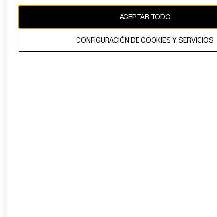
CAMBIAR REGIÓN
ACEPTAR TODO
CONFIGURACIÓN DE COOKIES Y SERVICIOS
El contenido de esta página web está protegido por copyright y es
propiedad de H&M Hennes & Mauritz AB.