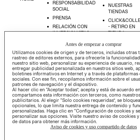
RESPONSABILIDAD
NUESTRAS
SOCIAL
TIENDAS
PRENSA
CLICK&COLL
RELACIÓN CON
- RETIRO EN
INVERSIONISTAS
TIENDA
POLÍTICA
TÉRMINOS Y
Antes de empezar a comprar
EMPRESARIAL
CONDICIONE
Utilizamos cookies de origen y de terceros, incluidas otras 
AVISO DE
rastreo de editores externos, para ofrecerle la funcionalid
PRIVACIDAD
nuestro sitio web, personalizar su experiencia de usuario, rea
entregar publicidad personalizada en nuestros sitios web, a
GIFT CARD
boletines informativos en Internet y a través de plataformas
sociales. Con ese fin, recopilamos información sobre el usua
AVISO DE
patrones de navegación y el dispositivo.
COOKIES
Al hacer clic en “Aceptar todas”, acepta y está de acuerdo e
compartamos esta información con terceros, como nuestros
publicitarios. Al elegir “Solo cookies requeridas”, se bloque
opcionales, lo que limita nuestra entrega de contenido y fu
personalizadas. Haga clic en “Configuración de cookies y se
personalizar sus opciones. Visite nuestro aviso de cookies 
de datos para obtener más información.
Aviso de cookies y uso compartido de datos
Uruguay ($U)