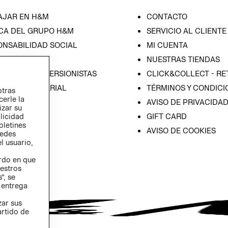
AJAR EN H&M
CONTACTO
CA DEL GRUPO H&M
SERVICIO AL CLIENTE
ONSABILIDAD SOCIAL
MI CUENTA
SA
NUESTRAS TIENDAS
IÓN CON INVERSIONISTAS
CLICK&COLLECT - RE
ICA EMPRESARIAL
TÉRMINOS Y CONDICI
otras
cerle la
AVISO DE PRIVACIDA
izar su
GIFT CARD
blicidad
oletines
AVISO DE COOKIES
redes
l usuario,
erdo en que
estros
”, se
 entrega
zar sus
artido de