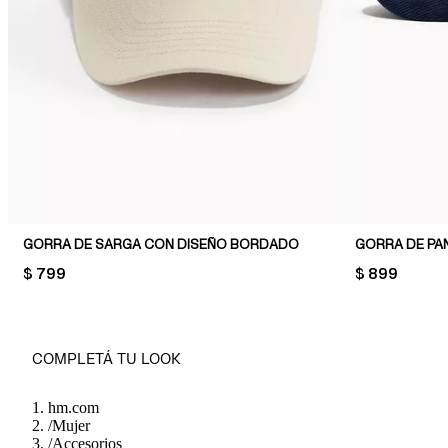
GORRA DE SARGA CON DISEÑO BORDADO
GORRA DE PA
PRICE:
$ 799
PRICE:
$ 899
COMPLETÁ TU LOOK
hm.com
/
Mujer
/
Accesorios