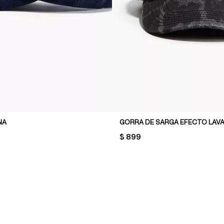
NA
GORRA DE SARGA EFECTO LAV
PRICE:
$ 899