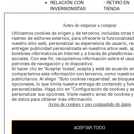
RELACIÓN CON
- RETIRO EN
INVERSIONISTAS
TIENDA
POLÍTICA
TÉRMINOS Y
EMPRESARIAL
CONDICIONE
Antes de empezar a comprar
AVISO DE
Utilizamos cookies de origen y de terceros, incluidas otras 
PRIVACIDAD
rastreo de editores externos, para ofrecerle la funcionalid
nuestro sitio web, personalizar su experiencia de usuario, rea
GIFT CARD
entregar publicidad personalizada en nuestros sitios web, a
boletines informativos en Internet y a través de plataformas
AVISO DE
sociales. Con ese fin, recopilamos información sobre el usua
COOKIES
patrones de navegación y el dispositivo.
Al hacer clic en “Aceptar todas”, acepta y está de acuerdo e
compartamos esta información con terceros, como nuestros
publicitarios. Al elegir “Solo cookies requeridas”, se bloque
opcionales, lo que limita nuestra entrega de contenido y fu
personalizadas. Haga clic en “Configuración de cookies y se
personalizar sus opciones. Visite nuestro aviso de cookies 
de datos para obtener más información.
Uruguay ($U)
Aviso de cookies y uso compartido de datos
CAMBIAR REGIÓN
ACEPTAR TODO