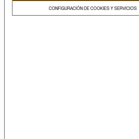
El contenido de esta página web está protegido por copyright y es
CONFIGURACIÓN DE COOKIES Y SERVICIOS
propiedad de H&M Hennes & Mauritz AB.