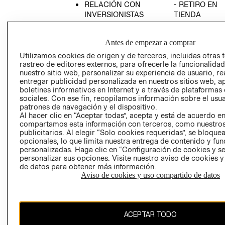
RELACIÓN CON
- RETIRO EN
INVERSIONISTAS
TIENDA
POLÍTICA
TÉRMINOS Y
EMPRESARIAL
CONDICIONE
Antes de empezar a comprar
AVISO DE
Utilizamos cookies de origen y de terceros, incluidas otras 
PRIVACIDAD
rastreo de editores externos, para ofrecerle la funcionalid
nuestro sitio web, personalizar su experiencia de usuario, rea
GIFT CARD
entregar publicidad personalizada en nuestros sitios web, a
boletines informativos en Internet y a través de plataformas
AVISO DE
sociales. Con ese fin, recopilamos información sobre el usua
COOKIES
patrones de navegación y el dispositivo.
Al hacer clic en “Aceptar todas”, acepta y está de acuerdo e
compartamos esta información con terceros, como nuestros
publicitarios. Al elegir “Solo cookies requeridas”, se bloque
opcionales, lo que limita nuestra entrega de contenido y fu
personalizadas. Haga clic en “Configuración de cookies y se
personalizar sus opciones. Visite nuestro aviso de cookies 
de datos para obtener más información.
Uruguay ($U)
Aviso de cookies y uso compartido de datos
CAMBIAR REGIÓN
ACEPTAR TODO