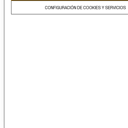
El contenido de esta página web está protegido por copyright y es
CONFIGURACIÓN DE COOKIES Y SERVICIOS
propiedad de H&M Hennes & Mauritz AB.