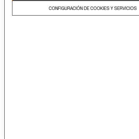
El contenido de esta página web está protegido por copyright y es
CONFIGURACIÓN DE COOKIES Y SERVICIOS
propiedad de H&M Hennes & Mauritz AB.