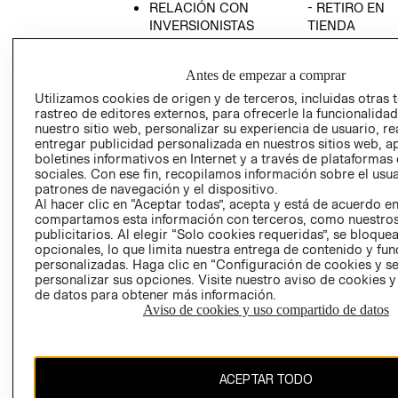
RELACIÓN CON
- RETIRO EN
INVERSIONISTAS
TIENDA
POLÍTICA
TÉRMINOS Y
EMPRESARIAL
CONDICIONE
Antes de empezar a comprar
AVISO DE
Utilizamos cookies de origen y de terceros, incluidas otras 
PRIVACIDAD
rastreo de editores externos, para ofrecerle la funcionalid
nuestro sitio web, personalizar su experiencia de usuario, rea
GIFT CARD
entregar publicidad personalizada en nuestros sitios web, a
boletines informativos en Internet y a través de plataformas
AVISO DE
sociales. Con ese fin, recopilamos información sobre el usua
COOKIES
patrones de navegación y el dispositivo.
Al hacer clic en “Aceptar todas”, acepta y está de acuerdo e
compartamos esta información con terceros, como nuestros
publicitarios. Al elegir “Solo cookies requeridas”, se bloque
opcionales, lo que limita nuestra entrega de contenido y fu
personalizadas. Haga clic en “Configuración de cookies y se
personalizar sus opciones. Visite nuestro aviso de cookies 
de datos para obtener más información.
Uruguay ($U)
Aviso de cookies y uso compartido de datos
CAMBIAR REGIÓN
ACEPTAR TODO