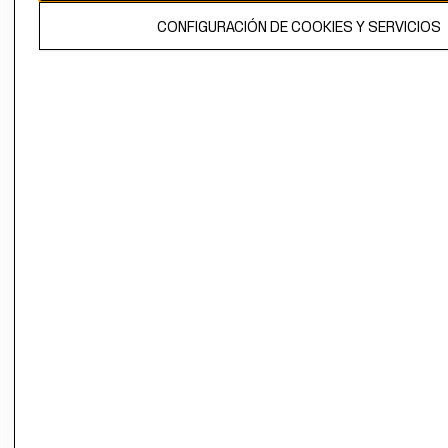
El contenido de esta página web está protegido por copyright y es
CONFIGURACIÓN DE COOKIES Y SERVICIOS
propiedad de H&M Hennes & Mauritz AB.