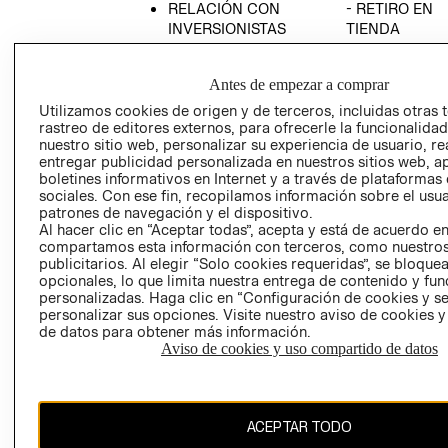
RELACIÓN CON
- RETIRO EN
INVERSIONISTAS
TIENDA
POLÍTICA
TÉRMINOS Y
EMPRESARIAL
CONDICIONE
Antes de empezar a comprar
AVISO DE
Utilizamos cookies de origen y de terceros, incluidas otras 
PRIVACIDAD
rastreo de editores externos, para ofrecerle la funcionalid
nuestro sitio web, personalizar su experiencia de usuario, rea
GIFT CARD
entregar publicidad personalizada en nuestros sitios web, a
boletines informativos en Internet y a través de plataformas
AVISO DE
sociales. Con ese fin, recopilamos información sobre el usua
COOKIES
patrones de navegación y el dispositivo.
Al hacer clic en “Aceptar todas”, acepta y está de acuerdo e
compartamos esta información con terceros, como nuestros
publicitarios. Al elegir “Solo cookies requeridas”, se bloque
opcionales, lo que limita nuestra entrega de contenido y fu
personalizadas. Haga clic en “Configuración de cookies y se
personalizar sus opciones. Visite nuestro aviso de cookies 
de datos para obtener más información.
Uruguay ($U)
Aviso de cookies y uso compartido de datos
CAMBIAR REGIÓN
ACEPTAR TODO