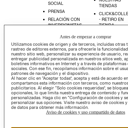
SOCIAL
TIENDAS
PRENSA
CLICK&COLL
RELACIÓN CON
- RETIRO EN
INVERSIONISTAS
TIENDA
POLÍTICA
TÉRMINOS Y
Antes de empezar a comprar
EMPRESARIAL
CONDICIONE
Utilizamos cookies de origen y de terceros, incluidas otras 
AVISO DE
rastreo de editores externos, para ofrecerle la funcionalid
PRIVACIDAD
nuestro sitio web, personalizar su experiencia de usuario, rea
entregar publicidad personalizada en nuestros sitios web, a
GIFT CARD
boletines informativos en Internet y a través de plataformas
sociales. Con ese fin, recopilamos información sobre el usua
AVISO DE
patrones de navegación y el dispositivo.
COOKIES
Al hacer clic en “Aceptar todas”, acepta y está de acuerdo e
compartamos esta información con terceros, como nuestros
publicitarios. Al elegir “Solo cookies requeridas”, se bloque
opcionales, lo que limita nuestra entrega de contenido y fu
personalizadas. Haga clic en “Configuración de cookies y se
personalizar sus opciones. Visite nuestro aviso de cookies 
de datos para obtener más información.
Aviso de cookies y uso compartido de datos
Uruguay ($U)
CAMBIAR REGIÓN