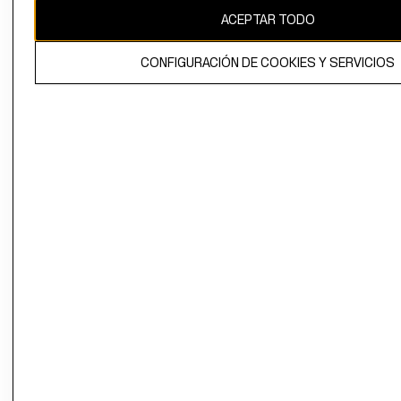
ACEPTAR TODO
CONFIGURACIÓN DE COOKIES Y SERVICIOS
El contenido de esta página web está protegido por copyright y es
propiedad de H&M Hennes & Mauritz AB.