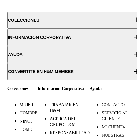
COLECCIONES
INFORMACIÓN CORPORATIVA
AYUDA
CONVERTITE EN H&M MEMBER
Colecciones
Información Corporativa
Ayuda
MUJER
TRABAJAR EN
CONTACTO
H&M
HOMBRE
SERVICIO AL
ACERCA DEL
CLIENTE
NIÑOS
GRUPO H&M
MI CUENTA
HOME
RESPONSABILIDAD
NUESTRAS