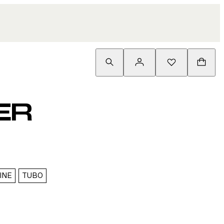
ER
INE
TUBO