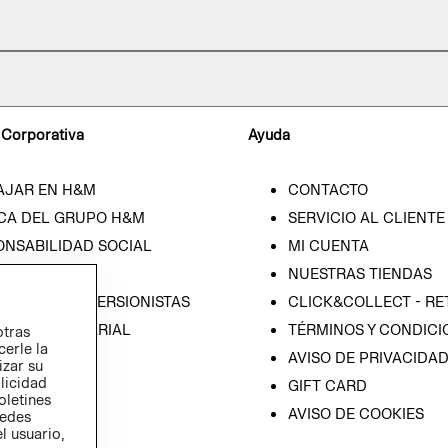
 Corporativa
Ayuda
AJAR EN H&M
CONTACTO
CA DEL GRUPO H&M
SERVICIO AL CLIENTE
ONSABILIDAD SOCIAL
MI CUENTA
SA
NUESTRAS TIENDAS
IÓN CON INVERSIONISTAS
CLICK&COLLECT - RE
ICA EMPRESARIAL
TÉRMINOS Y CONDICI
otras
cerle la
AVISO DE PRIVACIDA
izar su
blicidad
GIFT CARD
oletines
AVISO DE COOKIES
redes
l usuario,