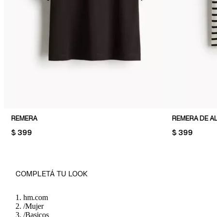
REMERA
REMERA DE 
PRICE:
$ 399
PRICE:
$ 399
COMPLETÁ TU LOOK
hm.com
/
Mujer
/
Basicos