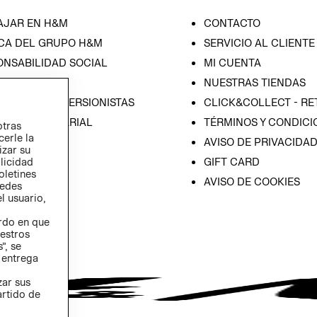
AJAR EN H&M
CONTACTO
CA DEL GRUPO H&M
SERVICIO AL CLIENTE
ONSABILIDAD SOCIAL
MI CUENTA
SA
NUESTRAS TIENDAS
IÓN CON INVERSIONISTAS
CLICK&COLLECT - RE
ICA EMPRESARIAL
TÉRMINOS Y CONDICI
otras
cerle la
AVISO DE PRIVACIDA
izar su
GIFT CARD
blicidad
oletines
AVISO DE COOKIES
redes
l usuario,
erdo en que
estros
”, se
 entrega
zar sus
artido de