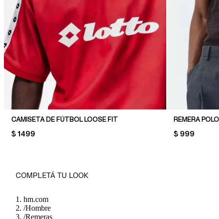
CAMISETA DE FÚTBOL LOOSE FIT
PRICE:
$ 1499
PRICE:
$ 999
COMPLETÁ TU LOOK
hm.com
/
Hombre
/
Remeras