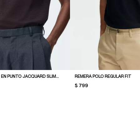
REMERA POLO EN PUNTO JACQUARD SLIM FIT
REMERA POLO REGULAR FIT
PRICE:
$ 799