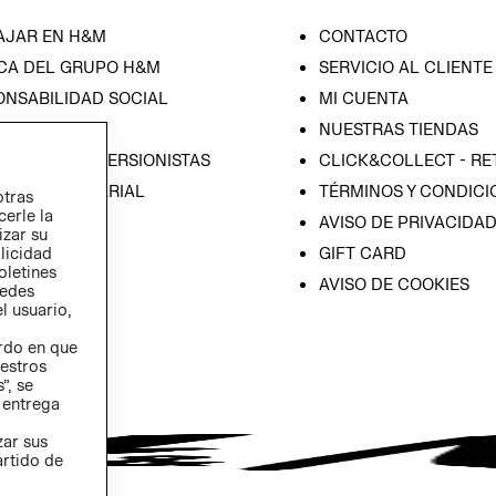
AJAR EN H&M
CONTACTO
CA DEL GRUPO H&M
SERVICIO AL CLIENTE
ONSABILIDAD SOCIAL
MI CUENTA
SA
NUESTRAS TIENDAS
IÓN CON INVERSIONISTAS
CLICK&COLLECT - RE
ICA EMPRESARIAL
TÉRMINOS Y CONDICI
otras
cerle la
AVISO DE PRIVACIDA
izar su
GIFT CARD
blicidad
oletines
AVISO DE COOKIES
redes
l usuario,
erdo en que
estros
”, se
 entrega
zar sus
artido de