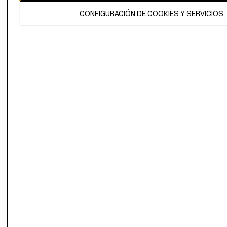
El contenido de esta página web está protegido por copyright y es
CONFIGURACIÓN DE COOKIES Y SERVICIOS
propiedad de H&M Hennes & Mauritz AB.