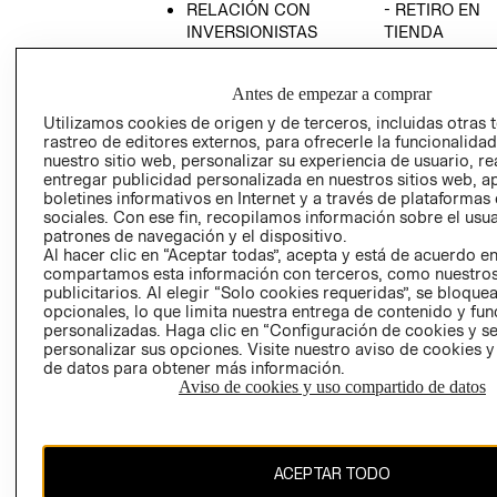
RELACIÓN CON
- RETIRO EN
INVERSIONISTAS
TIENDA
POLÍTICA
TÉRMINOS Y
EMPRESARIAL
CONDICIONE
Antes de empezar a comprar
AVISO DE
Utilizamos cookies de origen y de terceros, incluidas otras 
PRIVACIDAD
rastreo de editores externos, para ofrecerle la funcionalid
nuestro sitio web, personalizar su experiencia de usuario, rea
GIFT CARD
entregar publicidad personalizada en nuestros sitios web, a
boletines informativos en Internet y a través de plataformas
AVISO DE
sociales. Con ese fin, recopilamos información sobre el usua
COOKIES
patrones de navegación y el dispositivo.
Al hacer clic en “Aceptar todas”, acepta y está de acuerdo e
compartamos esta información con terceros, como nuestros
publicitarios. Al elegir “Solo cookies requeridas”, se bloque
opcionales, lo que limita nuestra entrega de contenido y fu
personalizadas. Haga clic en “Configuración de cookies y se
personalizar sus opciones. Visite nuestro aviso de cookies 
de datos para obtener más información.
Uruguay ($U)
Aviso de cookies y uso compartido de datos
CAMBIAR REGIÓN
ACEPTAR TODO