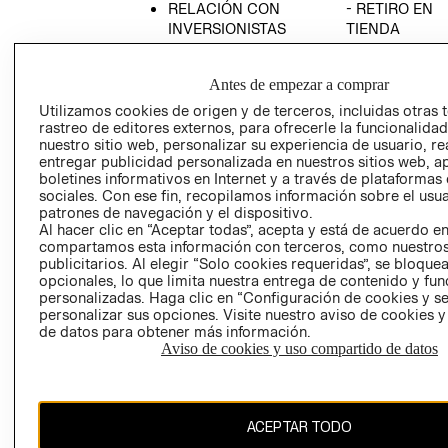
RELACIÓN CON
- RETIRO EN
INVERSIONISTAS
TIENDA
POLÍTICA
TÉRMINOS Y
EMPRESARIAL
CONDICIONE
Antes de empezar a comprar
AVISO DE
Utilizamos cookies de origen y de terceros, incluidas otras 
PRIVACIDAD
rastreo de editores externos, para ofrecerle la funcionalid
nuestro sitio web, personalizar su experiencia de usuario, rea
GIFT CARD
entregar publicidad personalizada en nuestros sitios web, a
boletines informativos en Internet y a través de plataformas
AVISO DE
sociales. Con ese fin, recopilamos información sobre el usua
COOKIES
patrones de navegación y el dispositivo.
Al hacer clic en “Aceptar todas”, acepta y está de acuerdo e
compartamos esta información con terceros, como nuestros
publicitarios. Al elegir “Solo cookies requeridas”, se bloque
opcionales, lo que limita nuestra entrega de contenido y fu
personalizadas. Haga clic en “Configuración de cookies y se
personalizar sus opciones. Visite nuestro aviso de cookies 
de datos para obtener más información.
Uruguay ($U)
Aviso de cookies y uso compartido de datos
CAMBIAR REGIÓN
ACEPTAR TODO