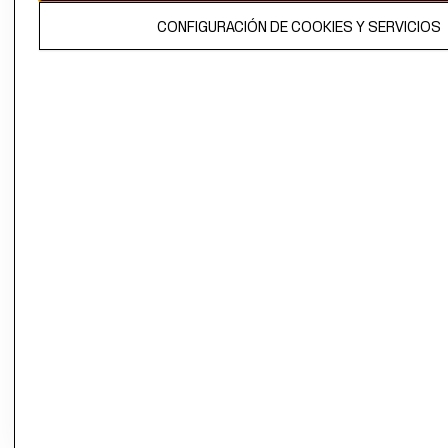
El contenido de esta página web está protegido por copyright y es
CONFIGURACIÓN DE COOKIES Y SERVICIOS
propiedad de H&M Hennes & Mauritz AB.