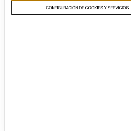
El contenido de esta página web está protegido por copyright y es
CONFIGURACIÓN DE COOKIES Y SERVICIOS
propiedad de H&M Hennes & Mauritz AB.