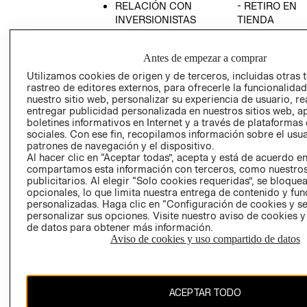
RELACIÓN CON
- RETIRO EN
INVERSIONISTAS
TIENDA
POLÍTICA
TÉRMINOS Y
EMPRESARIAL
CONDICIONE
Antes de empezar a comprar
AVISO DE
Utilizamos cookies de origen y de terceros, incluidas otras 
PRIVACIDAD
rastreo de editores externos, para ofrecerle la funcionalid
nuestro sitio web, personalizar su experiencia de usuario, rea
GIFT CARD
entregar publicidad personalizada en nuestros sitios web, a
boletines informativos en Internet y a través de plataformas
AVISO DE
sociales. Con ese fin, recopilamos información sobre el usua
COOKIES
patrones de navegación y el dispositivo.
Al hacer clic en “Aceptar todas”, acepta y está de acuerdo e
compartamos esta información con terceros, como nuestros
publicitarios. Al elegir “Solo cookies requeridas”, se bloque
opcionales, lo que limita nuestra entrega de contenido y fu
personalizadas. Haga clic en “Configuración de cookies y se
personalizar sus opciones. Visite nuestro aviso de cookies 
de datos para obtener más información.
Uruguay ($U)
Aviso de cookies y uso compartido de datos
CAMBIAR REGIÓN
ACEPTAR TODO