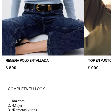
REMERA POLO ENTALLADA
PRICE:
$ 899
PRICE:
$ 999
COMPLETÁ TU LOOK
hm.com
/
Mujer
/
Remeras y tops