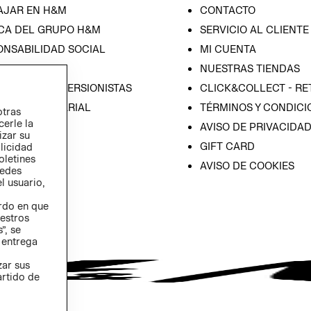
AJAR EN H&M
CONTACTO
CA DEL GRUPO H&M
SERVICIO AL CLIENTE
ONSABILIDAD SOCIAL
MI CUENTA
SA
NUESTRAS TIENDAS
IÓN CON INVERSIONISTAS
CLICK&COLLECT - RE
ICA EMPRESARIAL
TÉRMINOS Y CONDICI
otras
cerle la
AVISO DE PRIVACIDA
izar su
GIFT CARD
blicidad
oletines
AVISO DE COOKIES
redes
l usuario,
erdo en que
estros
”, se
 entrega
zar sus
artido de