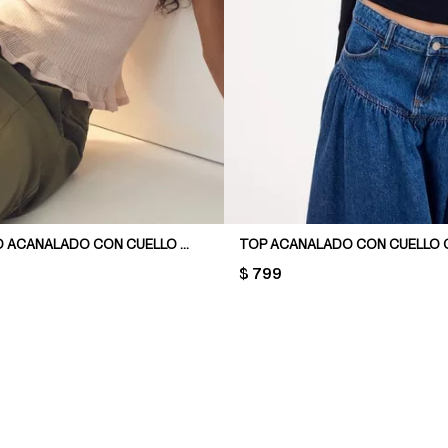
TOP EN PUNTO ACANALADO CON CUELLO CAMISERO
TOP ACANALADO CON CUELLO 
PRICE:
$ 799