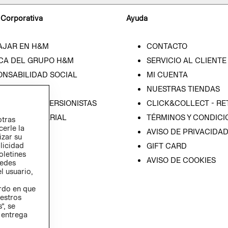
 Corporativa
Ayuda
AJAR EN H&M
CONTACTO
CA DEL GRUPO H&M
SERVICIO AL CLIENTE
ONSABILIDAD SOCIAL
MI CUENTA
SA
NUESTRAS TIENDAS
IÓN CON INVERSIONISTAS
CLICK&COLLECT - RE
ICA EMPRESARIAL
TÉRMINOS Y CONDICI
otras
cerle la
AVISO DE PRIVACIDA
izar su
blicidad
GIFT CARD
oletines
AVISO DE COOKIES
redes
l usuario,
erdo en que
estros
”, se
 entrega