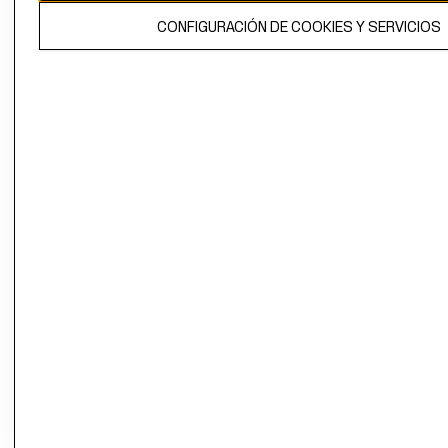
El contenido de esta página web está protegido por copyright y es
CONFIGURACIÓN DE COOKIES Y SERVICIOS
propiedad de H&M Hennes & Mauritz AB.