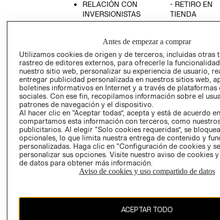
RELACIÓN CON
- RETIRO EN
INVERSIONISTAS
TIENDA
POLÍTICA
TÉRMINOS Y
EMPRESARIAL
CONDICIONE
Antes de empezar a comprar
AVISO DE
Utilizamos cookies de origen y de terceros, incluidas otras 
PRIVACIDAD
rastreo de editores externos, para ofrecerle la funcionalid
nuestro sitio web, personalizar su experiencia de usuario, rea
GIFT CARD
entregar publicidad personalizada en nuestros sitios web, a
boletines informativos en Internet y a través de plataformas
AVISO DE
sociales. Con ese fin, recopilamos información sobre el usua
COOKIES
patrones de navegación y el dispositivo.
Al hacer clic en “Aceptar todas”, acepta y está de acuerdo e
compartamos esta información con terceros, como nuestros
publicitarios. Al elegir “Solo cookies requeridas”, se bloque
opcionales, lo que limita nuestra entrega de contenido y fu
personalizadas. Haga clic en “Configuración de cookies y se
personalizar sus opciones. Visite nuestro aviso de cookies 
de datos para obtener más información.
Uruguay ($U)
Aviso de cookies y uso compartido de datos
CAMBIAR REGIÓN
ACEPTAR TODO