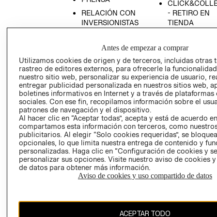
CLICK&COLL
RELACIÓN CON
- RETIRO EN
INVERSIONISTAS
TIENDA
POLÍTICA
TÉRMINOS Y
EMPRESARIAL
CONDICIONE
Antes de empezar a comprar
AVISO DE
Utilizamos cookies de origen y de terceros, incluidas otras 
rastreo de editores externos, para ofrecerle la funcionalid
PRIVACIDAD
nuestro sitio web, personalizar su experiencia de usuario, rea
GIFT CARD
entregar publicidad personalizada en nuestros sitios web, a
boletines informativos en Internet y a través de plataformas
AVISO DE
sociales. Con ese fin, recopilamos información sobre el usua
COOKIES
patrones de navegación y el dispositivo.
Al hacer clic en “Aceptar todas”, acepta y está de acuerdo e
compartamos esta información con terceros, como nuestros
publicitarios. Al elegir “Solo cookies requeridas”, se bloque
opcionales, lo que limita nuestra entrega de contenido y fu
personalizadas. Haga clic en “Configuración de cookies y se
personalizar sus opciones. Visite nuestro aviso de cookies 
de datos para obtener más información.
Uruguay ($U)
Aviso de cookies y uso compartido de datos
CAMBIAR REGIÓN
ACEPTAR TODO