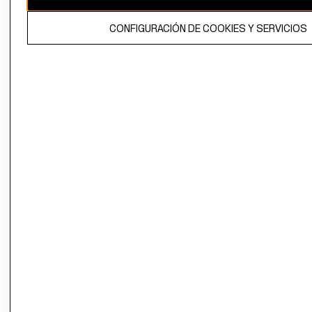
El contenido de esta página web está protegido por copyright y es
CONFIGURACIÓN DE COOKIES Y SERVICIOS
propiedad de H&M Hennes & Mauritz AB.