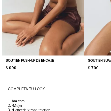
SOUTIEN PUSH-UP DE ENCAJE
SOUTIEN SUA
PRICE:
$ 999
PRICE:
$ 799
COMPLETÁ TU LOOK
hm.com
/
Mujer
/
Lenceria y ropa interior