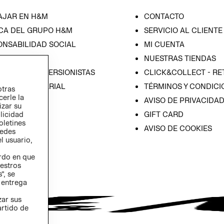
AJAR EN H&M
CONTACTO
CA DEL GRUPO H&M
SERVICIO AL CLIENTE
ONSABILIDAD SOCIAL
MI CUENTA
SA
NUESTRAS TIENDAS
IÓN CON INVERSIONISTAS
CLICK&COLLECT - RE
ICA EMPRESARIAL
TÉRMINOS Y CONDICI
otras
cerle la
AVISO DE PRIVACIDA
izar su
GIFT CARD
blicidad
oletines
AVISO DE COOKIES
redes
l usuario,
erdo en que
estros
”, se
 entrega
zar sus
artido de