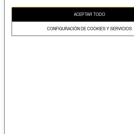
CAMBIAR REGIÓN
ACEPTAR TODO
CONFIGURACIÓN DE COOKIES Y SERVICIOS
El contenido de esta página web está protegido por copyright y es
propiedad de H&M Hennes & Mauritz AB.