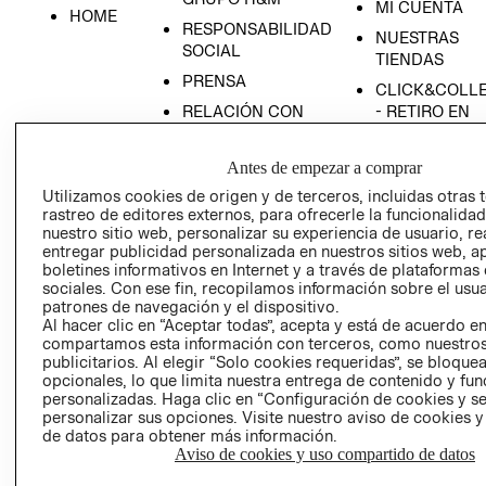
MI CUENTA
HOME
RESPONSABILIDAD
NUESTRAS
SOCIAL
TIENDAS
PRENSA
CLICK&COLL
RELACIÓN CON
- RETIRO EN
INVERSIONISTAS
TIENDA
POLÍTICA
TÉRMINOS Y
Antes de empezar a comprar
EMPRESARIAL
CONDICIONE
Utilizamos cookies de origen y de terceros, incluidas otras 
rastreo de editores externos, para ofrecerle la funcionalid
AVISO DE
nuestro sitio web, personalizar su experiencia de usuario, rea
PRIVACIDAD
entregar publicidad personalizada en nuestros sitios web, a
GIFT CARD
boletines informativos en Internet y a través de plataformas
sociales. Con ese fin, recopilamos información sobre el usua
AVISO DE
patrones de navegación y el dispositivo.
COOKIES
Al hacer clic en “Aceptar todas”, acepta y está de acuerdo e
compartamos esta información con terceros, como nuestros
publicitarios. Al elegir “Solo cookies requeridas”, se bloque
opcionales, lo que limita nuestra entrega de contenido y fu
personalizadas. Haga clic en “Configuración de cookies y se
personalizar sus opciones. Visite nuestro aviso de cookies 
de datos para obtener más información.
Aviso de cookies y uso compartido de datos
Uruguay ($U)