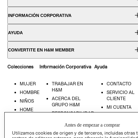
INFORMACIÓN CORPORATIVA
AYUDA
CONVERTITE EN H&M MEMBER
Colecciones
Información Corporativa
Ayuda
MUJER
TRABAJAR EN
CONTACTO
H&M
HOMBRE
SERVICIO AL
ACERCA DEL
CLIENTE
NIÑOS
GRUPO H&M
MI CUENTA
HOME
RESPONSABILIDAD
NUESTRAS
SOCIAL
TIENDAS
Antes de empezar a comprar
PRENSA
CLICK&COLL
Utilizamos cookies de origen y de terceros, incluidas otras 
RELACIÓN CON
- RETIRO EN