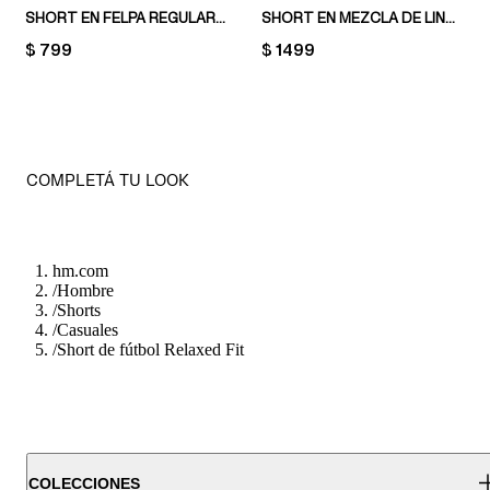
SHORT EN FELPA REGULAR FIT
SHORT EN MEZCLA DE LINO RELAXED FIT
PRICE:
$ 799
PRICE:
$ 1499
COMPLETÁ TU LOOK
hm.com
/
Hombre
/
Shorts
/
Casuales
/
Short de fútbol Relaxed Fit
COLECCIONES