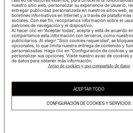
rastreo de editores externos, para ofrecerle la funcionalid
INVERSIONISTAS
TIENDA
nuestro sitio web, personalizar su experiencia de usuario, rea
entregar publicidad personalizada en nuestros sitios web, a
POLÍTICA
TÉRMINOS Y
boletines informativos en Internet y a través de plataformas
EMPRESARIAL
CONDICIONE
sociales. Con ese fin, recopilamos información sobre el usua
patrones de navegación y el dispositivo.
AVISO DE
Al hacer clic en “Aceptar todas”, acepta y está de acuerdo e
PRIVACIDAD
compartamos esta información con terceros, como nuestros
publicitarios. Al elegir “Solo cookies requeridas”, se bloque
GIFT CARD
opcionales, lo que limita nuestra entrega de contenido y fu
AVISO DE
personalizadas. Haga clic en “Configuración de cookies y se
COOKIES
personalizar sus opciones. Visite nuestro aviso de cookies 
de datos para obtener más información.
Aviso de cookies y uso compartido de datos
ACEPTAR TODO
Uruguay ($U)
CONFIGURACIÓN DE COOKIES Y SERVICIOS
CAMBIAR REGIÓN