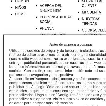
HOMBRE
SERVICIO AL
ACERCA DEL
CLIENTE
NIÑOS
GRUPO H&M
MI CUENTA
HOME
RESPONSABILIDAD
NUESTRAS
SOCIAL
TIENDAS
PRENSA
CLICK&COLL
RELACIÓN CON
- RETIRO EN
INVERSIONISTAS
TIENDA
Antes de empezar a comprar
POLÍTICA
TÉRMINOS Y
Utilizamos cookies de origen y de terceros, incluidas otras 
EMPRESARIAL
CONDICIONE
rastreo de editores externos, para ofrecerle la funcionalid
AVISO DE
nuestro sitio web, personalizar su experiencia de usuario, rea
PRIVACIDAD
entregar publicidad personalizada en nuestros sitios web, a
boletines informativos en Internet y a través de plataformas
GIFT CARD
sociales. Con ese fin, recopilamos información sobre el usua
patrones de navegación y el dispositivo.
AVISO DE
Al hacer clic en “Aceptar todas”, acepta y está de acuerdo e
COOKIES
compartamos esta información con terceros, como nuestros
publicitarios. Al elegir “Solo cookies requeridas”, se bloque
opcionales, lo que limita nuestra entrega de contenido y fu
personalizadas. Haga clic en “Configuración de cookies y se
personalizar sus opciones. Visite nuestro aviso de cookies 
de datos para obtener más información.