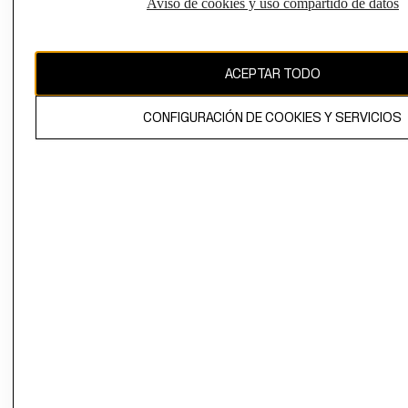
Aviso de cookies y uso compartido de datos
Uruguay ($U)
CAMBIAR REGIÓN
ACEPTAR TODO
CONFIGURACIÓN DE COOKIES Y SERVICIOS
El contenido de esta página web está protegido por copyright y es
propiedad de H&M Hennes & Mauritz AB.