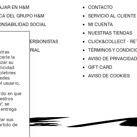
AJAR EN H&M
CONTACTO
CA DEL GRUPO H&M
SERVICIO AL CLIENTE
ONSABILIDAD SOCIAL
MI CUENTA
SA
NUESTRAS TIENDAS
IÓN CON INVERSIONISTAS
CLICK&COLLECT - RE
ICA EMPRESARIAL
TÉRMINOS Y CONDICI
otras
cerle la
AVISO DE PRIVACIDA
izar su
GIFT CARD
blicidad
oletines
AVISO DE COOKIES
redes
l usuario,
erdo en que
estros
”, se
 entrega
zar sus
artido de