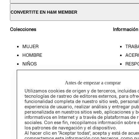
CONVERTITE EN H&M MEMBER
Colecciones
Información
MUJER
TRAB
HOMBRE
ACER
NIÑOS
RESP
HOME
PREN
RELAC
Antes de empezar a comprar
POLÍT
Utilizamos cookies de origen y de terceros, incluidas 
tecnologías de rastreo de editores externos, para ofre
funcionalidad completa de nuestro sitio web, personal
experiencia de usuario, realizar análisis y entregar pu
personalizada en nuestros sitios web, aplicaciones y b
informativos en Internet y a través de plataformas de 
sociales. Con ese fin, recopilamos información sobre e
los patrones de navegación y el dispositivo.
Al hacer clic en “Aceptar todas”, acepta y está de acu
compartamos esta información con terceros, como nu