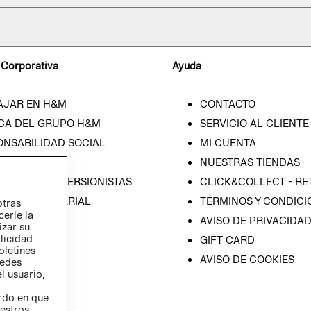
 Corporativa
Ayuda
AJAR EN H&M
CONTACTO
CA DEL GRUPO H&M
SERVICIO AL CLIENTE
ONSABILIDAD SOCIAL
MI CUENTA
SA
NUESTRAS TIENDAS
IÓN CON INVERSIONISTAS
CLICK&COLLECT - RE
ICA EMPRESARIAL
TÉRMINOS Y CONDICI
otras
cerle la
AVISO DE PRIVACIDA
izar su
blicidad
GIFT CARD
oletines
AVISO DE COOKIES
redes
l usuario,
erdo en que
estros