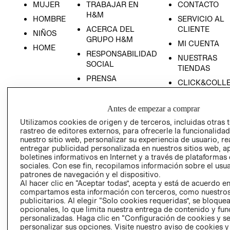
MUJER
TRABAJAR EN
CONTACTO
H&M
HOMBRE
SERVICIO AL
ACERCA DEL
CLIENTE
NIÑOS
GRUPO H&M
MI CUENTA
HOME
RESPONSABILIDAD
NUESTRAS
SOCIAL
TIENDAS
PRENSA
CLICK&COLL
RELACIÓN CON
- RETIRO EN
INVERSIONISTAS
TIENDA
Antes de empezar a comprar
POLÍTICA
TÉRMINOS Y
Utilizamos cookies de origen y de terceros, incluidas otras 
EMPRESARIAL
CONDICIONE
rastreo de editores externos, para ofrecerle la funcionalid
nuestro sitio web, personalizar su experiencia de usuario, rea
AVISO DE
entregar publicidad personalizada en nuestros sitios web, a
PRIVACIDAD
boletines informativos en Internet y a través de plataformas
sociales. Con ese fin, recopilamos información sobre el usua
GIFT CARD
patrones de navegación y el dispositivo.
AVISO DE
Al hacer clic en “Aceptar todas”, acepta y está de acuerdo e
COOKIES
compartamos esta información con terceros, como nuestros
publicitarios. Al elegir “Solo cookies requeridas”, se bloque
opcionales, lo que limita nuestra entrega de contenido y fu
personalizadas. Haga clic en “Configuración de cookies y se
personalizar sus opciones. Visite nuestro aviso de cookies 