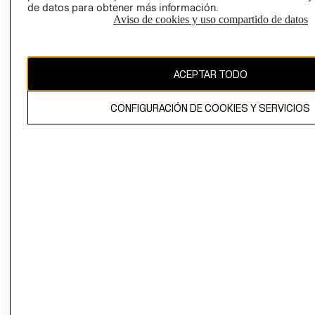
de datos para obtener más información.
Aviso de cookies y uso compartido de datos
Uruguay ($U)
CAMBIAR REGIÓN
ACEPTAR TODO
CONFIGURACIÓN DE COOKIES Y SERVICIOS
El contenido de esta página web está protegido por copyright y es
propiedad de H&M Hennes & Mauritz AB.