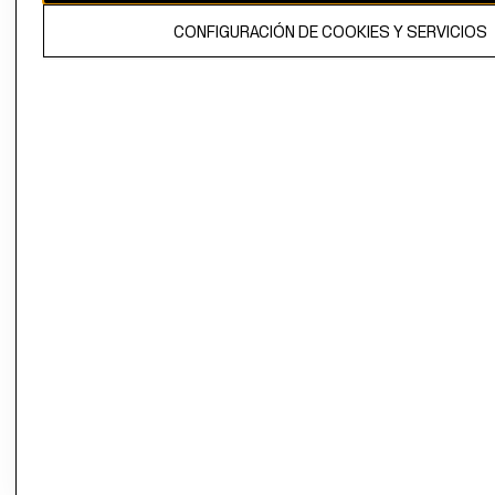
El contenido de esta página web está protegido por copyright y es
CONFIGURACIÓN DE COOKIES Y SERVICIOS
propiedad de H&M Hennes & Mauritz AB.