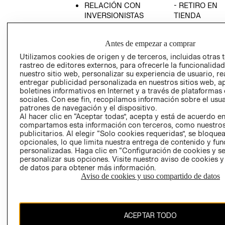
RELACIÓN CON
- RETIRO EN
INVERSIONISTAS
TIENDA
POLÍTICA
TÉRMINOS Y
EMPRESARIAL
CONDICIONE
Antes de empezar a comprar
AVISO DE
Utilizamos cookies de origen y de terceros, incluidas otras 
PRIVACIDAD
rastreo de editores externos, para ofrecerle la funcionalid
nuestro sitio web, personalizar su experiencia de usuario, rea
GIFT CARD
entregar publicidad personalizada en nuestros sitios web, a
boletines informativos en Internet y a través de plataformas
AVISO DE
sociales. Con ese fin, recopilamos información sobre el usua
COOKIES
patrones de navegación y el dispositivo.
Al hacer clic en “Aceptar todas”, acepta y está de acuerdo e
compartamos esta información con terceros, como nuestros
publicitarios. Al elegir “Solo cookies requeridas”, se bloque
opcionales, lo que limita nuestra entrega de contenido y fu
personalizadas. Haga clic en “Configuración de cookies y se
personalizar sus opciones. Visite nuestro aviso de cookies 
de datos para obtener más información.
Uruguay ($U)
Aviso de cookies y uso compartido de datos
CAMBIAR REGIÓN
ACEPTAR TODO