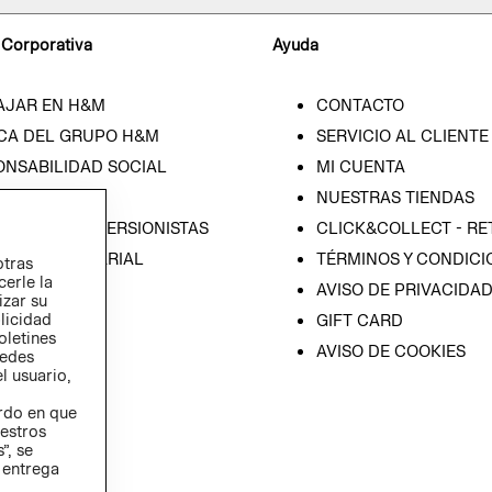
 Corporativa
Ayuda
AJAR EN H&M
CONTACTO
CA DEL GRUPO H&M
SERVICIO AL CLIENTE
ONSABILIDAD SOCIAL
MI CUENTA
SA
NUESTRAS TIENDAS
IÓN CON INVERSIONISTAS
CLICK&COLLECT - RE
ICA EMPRESARIAL
TÉRMINOS Y CONDICI
otras
cerle la
AVISO DE PRIVACIDA
izar su
blicidad
GIFT CARD
oletines
AVISO DE COOKIES
redes
l usuario,
erdo en que
estros
”, se
 entrega