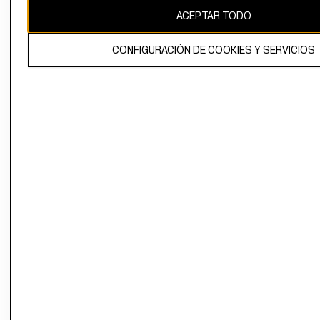
ACEPTAR TODO
CONFIGURACIÓN DE COOKIES Y SERVICIOS
El contenido de esta página web está protegido por copyright y es
propiedad de H&M Hennes & Mauritz AB.