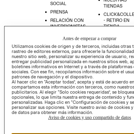
SOCIAL
TIENDAS
PRENSA
CLICK&COLL
RELACIÓN CON
- RETIRO EN
INVERSIONISTAS
TIENDA
POLÍTICA
TÉRMINOS Y
Antes de empezar a comprar
EMPRESARIAL
CONDICIONE
Utilizamos cookies de origen y de terceros, incluidas otras 
AVISO DE
rastreo de editores externos, para ofrecerle la funcionalid
PRIVACIDAD
nuestro sitio web, personalizar su experiencia de usuario, rea
entregar publicidad personalizada en nuestros sitios web, a
GIFT CARD
boletines informativos en Internet y a través de plataformas
sociales. Con ese fin, recopilamos información sobre el usua
AVISO DE
patrones de navegación y el dispositivo.
COOKIES
Al hacer clic en “Aceptar todas”, acepta y está de acuerdo e
compartamos esta información con terceros, como nuestros
publicitarios. Al elegir “Solo cookies requeridas”, se bloque
opcionales, lo que limita nuestra entrega de contenido y fu
personalizadas. Haga clic en “Configuración de cookies y se
personalizar sus opciones. Visite nuestro aviso de cookies 
de datos para obtener más información.
Aviso de cookies y uso compartido de datos
Uruguay ($U)
CAMBIAR REGIÓN