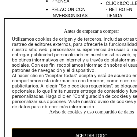
PRENSA
CLICK&COLL
RELACIÓN CON
- RETIRO EN
INVERSIONISTAS
TIENDA
POLÍTICA
TÉRMINOS Y
EMPRESARIAL
CONDICIONE
Antes de empezar a comprar
AVISO DE
Utilizamos cookies de origen y de terceros, incluidas otras 
rastreo de editores externos, para ofrecerle la funcionalid
PRIVACIDAD
nuestro sitio web, personalizar su experiencia de usuario, rea
GIFT CARD
entregar publicidad personalizada en nuestros sitios web, a
boletines informativos en Internet y a través de plataformas
AVISO DE
sociales. Con ese fin, recopilamos información sobre el usua
COOKIES
patrones de navegación y el dispositivo.
Al hacer clic en “Aceptar todas”, acepta y está de acuerdo e
compartamos esta información con terceros, como nuestros
publicitarios. Al elegir “Solo cookies requeridas”, se bloque
opcionales, lo que limita nuestra entrega de contenido y fu
personalizadas. Haga clic en “Configuración de cookies y se
personalizar sus opciones. Visite nuestro aviso de cookies 
de datos para obtener más información.
Uruguay ($U)
Aviso de cookies y uso compartido de datos
CAMBIAR REGIÓN
ACEPTAR TODO