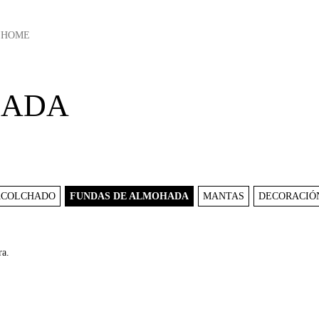
HOME
HADA
ACOLCHADO
FUNDAS DE ALMOHADA
MANTAS
DECORACIÓ
ra.