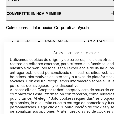
CONVERTITE EN H&M MEMBER
Colecciones
Información Corporativa
Ayuda
MUJER
TRABAJAR EN
CONTACTO
H&M
HOMBRE
SERVICIO AL
Antes de empezar a comprar
ACERCA DEL
CLIENTE
NIÑOS
GRUPO H&M
Utilizamos cookies de origen y de terceros, incluidas otras 
MI CUENTA
HOME
rastreo de editores externos, para ofrecerle la funcionalid
RESPONSABILIDAD
NUESTRAS
nuestro sitio web, personalizar su experiencia de usuario, rea
SOCIAL
entregar publicidad personalizada en nuestros sitios web, a
TIENDAS
boletines informativos en Internet y a través de plataformas
PRENSA
CLICK&COLL
sociales. Con ese fin, recopilamos información sobre el usua
RELACIÓN CON
- RETIRO EN
patrones de navegación y el dispositivo.
Al hacer clic en “Aceptar todas”, acepta y está de acuerdo e
INVERSIONISTAS
TIENDA
compartamos esta información con terceros, como nuestros
POLÍTICA
TÉRMINOS Y
publicitarios. Al elegir “Solo cookies requeridas”, se bloque
EMPRESARIAL
CONDICIONE
opcionales, lo que limita nuestra entrega de contenido y fu
personalizadas. Haga clic en “Configuración de cookies y se
AVISO DE
personalizar sus opciones. Visite nuestro aviso de cookies 