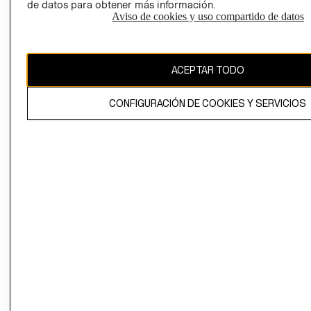
PRIVACIDAD
de datos para obtener más información.
Aviso de cookies y uso compartido de datos
GIFT CARD
AVISO DE
COOKIES
ACEPTAR TODO
CONFIGURACIÓN DE COOKIES Y SERVICIOS
Uruguay ($U)
CAMBIAR REGIÓN
El contenido de esta página web está protegido por copyright y es
propiedad de H&M Hennes & Mauritz AB.