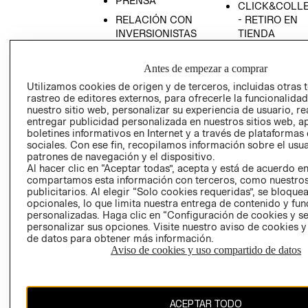
PRENSA
CLICK&COLL
RELACIÓN CON
- RETIRO EN
INVERSIONISTAS
TIENDA
POLÍTICA
TÉRMINOS Y
EMPRESARIAL
CONDICIONE
Antes de empezar a comprar
AVISO DE
Utilizamos cookies de origen y de terceros, incluidas otras 
rastreo de editores externos, para ofrecerle la funcionalid
PRIVACIDAD
nuestro sitio web, personalizar su experiencia de usuario, rea
GIFT CARD
entregar publicidad personalizada en nuestros sitios web, a
boletines informativos en Internet y a través de plataformas
AVISO DE
sociales. Con ese fin, recopilamos información sobre el usua
COOKIES
patrones de navegación y el dispositivo.
Al hacer clic en “Aceptar todas”, acepta y está de acuerdo e
compartamos esta información con terceros, como nuestros
publicitarios. Al elegir “Solo cookies requeridas”, se bloque
opcionales, lo que limita nuestra entrega de contenido y fu
personalizadas. Haga clic en “Configuración de cookies y se
personalizar sus opciones. Visite nuestro aviso de cookies 
de datos para obtener más información.
Uruguay ($U)
Aviso de cookies y uso compartido de datos
CAMBIAR REGIÓN
ACEPTAR TODO