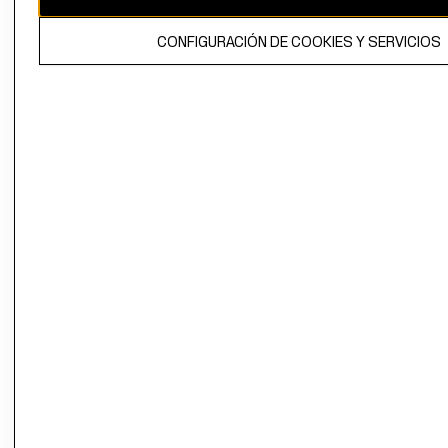
El contenido de esta página web está protegido por copyright y es
CONFIGURACIÓN DE COOKIES Y SERVICIOS
propiedad de H&M Hennes & Mauritz AB.