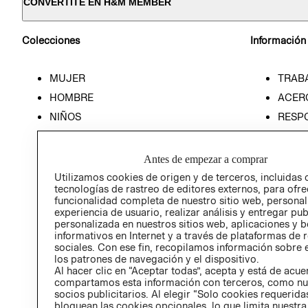
CONVERTITE EN H&M MEMBER
Colecciones
Información
MUJER
TRAB
HOMBRE
ACER
NIÑOS
RESP
HOME
PREN
RELAC
Antes de empezar a comprar
POLÍT
Utilizamos cookies de origen y de terceros, incluidas 
tecnologías de rastreo de editores externos, para ofre
funcionalidad completa de nuestro sitio web, personal
experiencia de usuario, realizar análisis y entregar pu
personalizada en nuestros sitios web, aplicaciones y b
informativos en Internet y a través de plataformas de 
sociales. Con ese fin, recopilamos información sobre e
los patrones de navegación y el dispositivo.
Al hacer clic en “Aceptar todas”, acepta y está de acu
compartamos esta información con terceros, como nu
socios publicitarios. Al elegir “Solo cookies requeridas
bloquean las cookies opcionales, lo que limita nuestra