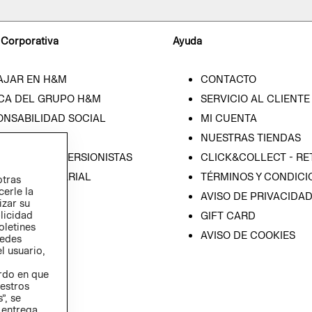
 Corporativa
Ayuda
AJAR EN H&M
CONTACTO
CA DEL GRUPO H&M
SERVICIO AL CLIENTE
ONSABILIDAD SOCIAL
MI CUENTA
SA
NUESTRAS TIENDAS
IÓN CON INVERSIONISTAS
CLICK&COLLECT - RE
ICA EMPRESARIAL
TÉRMINOS Y CONDICI
otras
cerle la
AVISO DE PRIVACIDA
izar su
blicidad
GIFT CARD
oletines
AVISO DE COOKIES
redes
l usuario,
erdo en que
estros
”, se
 entrega