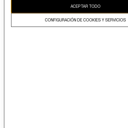
ACEPTAR TODO
CONFIGURACIÓN DE COOKIES Y SERVICIOS
El contenido de esta página web está protegido por copyright y es
propiedad de H&M Hennes & Mauritz AB.