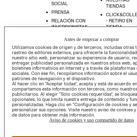
SOCIAL
TIENDAS
PRENSA
CLICK&COLL
RELACIÓN CON
- RETIRO EN
INVERSIONISTAS
TIENDA
POLÍTICA
TÉRMINOS Y
Antes de empezar a comprar
EMPRESARIAL
CONDICIONE
Utilizamos cookies de origen y de terceros, incluidas otras 
AVISO DE
rastreo de editores externos, para ofrecerle la funcionalid
PRIVACIDAD
nuestro sitio web, personalizar su experiencia de usuario, rea
entregar publicidad personalizada en nuestros sitios web, a
GIFT CARD
boletines informativos en Internet y a través de plataformas
sociales. Con ese fin, recopilamos información sobre el usua
AVISO DE
patrones de navegación y el dispositivo.
COOKIES
Al hacer clic en “Aceptar todas”, acepta y está de acuerdo e
compartamos esta información con terceros, como nuestros
publicitarios. Al elegir “Solo cookies requeridas”, se bloque
opcionales, lo que limita nuestra entrega de contenido y fu
personalizadas. Haga clic en “Configuración de cookies y se
personalizar sus opciones. Visite nuestro aviso de cookies 
de datos para obtener más información.
Aviso de cookies y uso compartido de datos
Uruguay ($U)
CAMBIAR REGIÓN