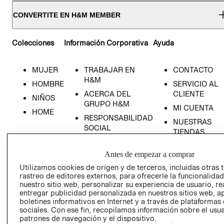
CONVERTITE EN H&M MEMBER
Colecciones
Información Corporativa
Ayuda
MUJER
TRABAJAR EN
CONTACTO
H&M
HOMBRE
SERVICIO AL
ACERCA DEL
CLIENTE
NIÑOS
GRUPO H&M
MI CUENTA
HOME
RESPONSABILIDAD
NUESTRAS
SOCIAL
TIENDAS
PRENSA
CLICK&COLL
Antes de empezar a comprar
RELACIÓN CON
- RETIRO EN
INVERSIONISTAS
TIENDA
Utilizamos cookies de origen y de terceros, incluidas otras 
rastreo de editores externos, para ofrecerle la funcionalid
POLÍTICA
TÉRMINOS Y
nuestro sitio web, personalizar su experiencia de usuario, rea
EMPRESARIAL
CONDICIONE
entregar publicidad personalizada en nuestros sitios web, a
boletines informativos en Internet y a través de plataformas
AVISO DE
sociales. Con ese fin, recopilamos información sobre el usua
PRIVACIDAD
patrones de navegación y el dispositivo.