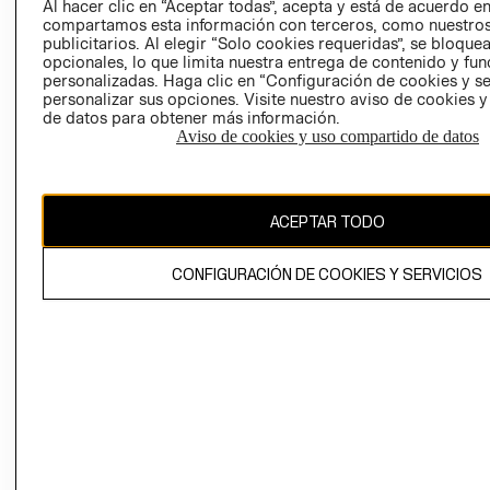
Al hacer clic en “Aceptar todas”, acepta y está de acuerdo e
GIFT CARD
compartamos esta información con terceros, como nuestros
AVISO DE
publicitarios. Al elegir “Solo cookies requeridas”, se bloque
COOKIES
opcionales, lo que limita nuestra entrega de contenido y fu
personalizadas. Haga clic en “Configuración de cookies y se
personalizar sus opciones. Visite nuestro aviso de cookies 
de datos para obtener más información.
Aviso de cookies y uso compartido de datos
Uruguay ($U)
ACEPTAR TODO
CAMBIAR REGIÓN
CONFIGURACIÓN DE COOKIES Y SERVICIOS
El contenido de esta página web está protegido por copyright y es
propiedad de H&M Hennes & Mauritz AB.